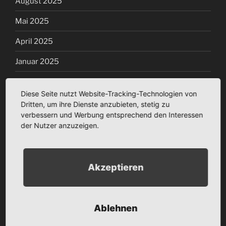
August 2025
Mai 2025
April 2025
Januar 2025
Dezember 2024
Diese Seite nutzt Website-Tracking-Technologien von
Oktober 2024
Dritten, um ihre Dienste anzubieten, stetig zu
verbessern und Werbung entsprechend den Interessen
Juli 2024
der Nutzer anzuzeigen.
Juni 2024
April 2024
Akzeptieren
März 2024
Januar 2024
Ablehnen
Dezember 2023