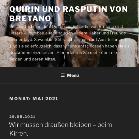
Zum
QUIRIN UND RASPUTIN VON
Inhalt
BRETANO
springen
Unsere Teckelhelden: Quirin und Rasputin von Bretano sind
unsere Alltagsbegleiter und auch unsere Helfer und Freunde
bei der Jagd. Sowohl im Gebrauch als auch auf Ausstellungen
sind sie so erfolgreich, dass wir uns entschlossen haben sie als
Deckrüden einzusetzen. Hier erfahren Sie mehr über die
beiden und deren Alltag.
Menü
MONAT:
MAI 2021
VERÖFFENTLICHT
29.05.2021
AM
Wir müssen draußen bleiben – beim
Kirren.