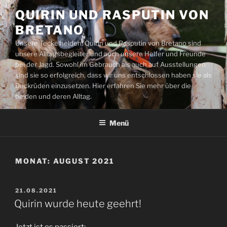
Zum
QUIRIN UND RASPUTIN VON
Inhalt
BRETANO
springen
Unsere Teckelhelden: Quirin und Rasputin von Bretano sind
unsere Alltagsbegleiter und auch unsere Helfer und Freunde
bei der Jagd. Sowohl im Gebrauch als auch auf Ausstellungen
sind sie so erfolgreich, dass wir uns entschlossen haben sie als
Deckrüden einzusetzen. Hier erfahren Sie mehr über die
beiden und deren Alltag.
Menü
MONAT:
AUGUST 2021
VERÖFFENTLICHT
21.08.2021
AM
Quirin wurde heute geehrt!
Jetzt ist es passiert: