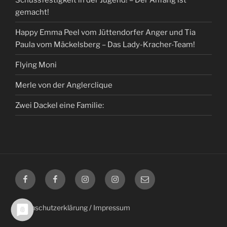
gemacht!
Happy Emma Peel vom Jüttendorfer Anger und Tia
Paula vom Mäckelsberg – Das Lady-Kracher-Team!
Flying Moni
Merle von der Anglerclique
Zwei Dackel eine Familie:
Facebook
Facebook
Instagram
Instagram
E-
Timmermann
Liebetrau
Timmermann
Liebetrau
Mail
Datenschutzerklärung
/
Impressum