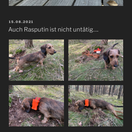
VERÖFFENTLICHT
15.08.2021
AM
Auch Rasputin ist nicht untätig….