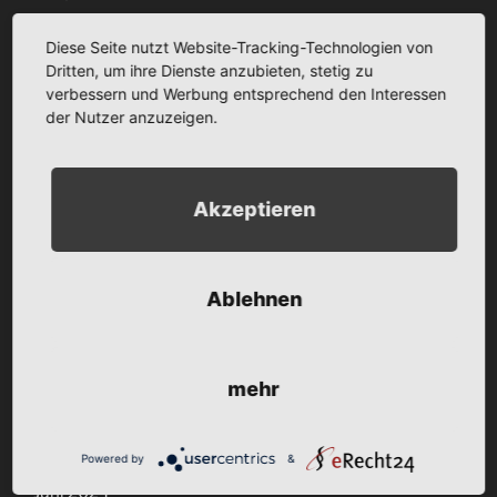
Diese Seite nutzt Website-Tracking-Technologien von
April 2026
Dritten, um ihre Dienste anzubieten, stetig zu
Februar 2026
verbessern und Werbung entsprechend den Interessen
der Nutzer anzuzeigen.
Dezember 2025
August 2025
Akzeptieren
Mai 2025
April 2025
Ablehnen
Januar 2025
Dezember 2024
mehr
Oktober 2024
Juli 2024
Powered by
&
Juni 2024