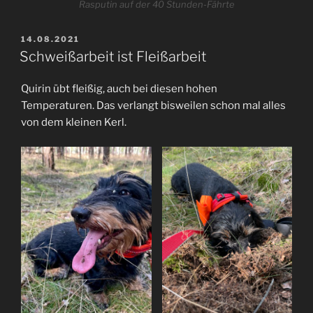
Rasputin auf der 40 Stunden-Fährte
VERÖFFENTLICHT
14.08.2021
AM
Schweißarbeit ist Fleißarbeit
Quirin übt fleißig, auch bei diesen hohen
Temperaturen. Das verlangt bisweilen schon mal alles
von dem kleinen Kerl.