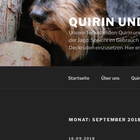
Zum
Inhalt
QUIRIN UN
springen
Unsere Teckelhelden: Quirin un
der Jagd. Sowohl im Gebrauch al
Deckrüden einzusetzen. Hier er
Startseite
Über uns
Quir
MONAT:
SEPTEMBER 201
VERÖFFENTLICHT
16.09.2018