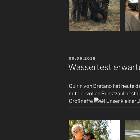
VERÖFFENTLICHT
09.09.2018
AM
Wassertest erwar
Quirin von Bretano hat heute d
mit der vollen Punktzahl besta
Großneffe
! Unser kleiner 