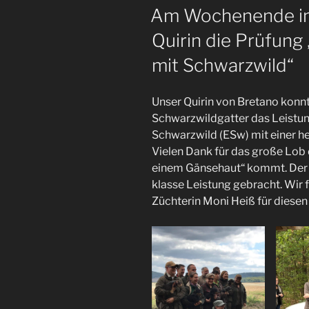
AM
Am Wochenende in
Quirin die Prüfung
mit Schwarzwild“
Unser Quirin von Bretano kon
Schwarzwildgatter das Leistu
Schwarzwild (ESw) mit einer h
Vielen Dank für das große Lob 
einem Gänsehaut“ kommt. Der K
klasse Leistung gebracht. Wir f
Züchterin Moni Heiß für diesen