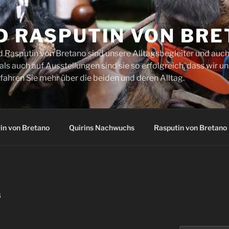
D RASPUTIN VON BR
d Rasputin von Bretano sind unsere Alltagsbegleiter und auch
s auch auf Ausstellungen sind sie so erfolgreich, dass wir un
fahren Sie mehr über die beiden und deren Alltag.
in von Bretano
Quirins Nachwuchs
Rasputin von Bretano
8