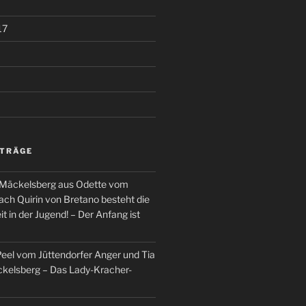
17
ITRÄGE
 Mäckelsberg aus Odette vom
ch Quirin von Bretano besteht die
t in der Jugend! – Der Anfang ist
el vom Jüttendorfer Anger und Tia
kelsberg – Das Lady-Kracher-