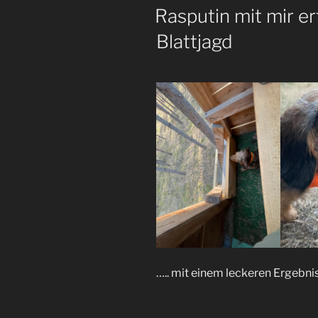
AM
Rasputin mit mir er
Blattjagd
….. mit einem leckeren Ergebni