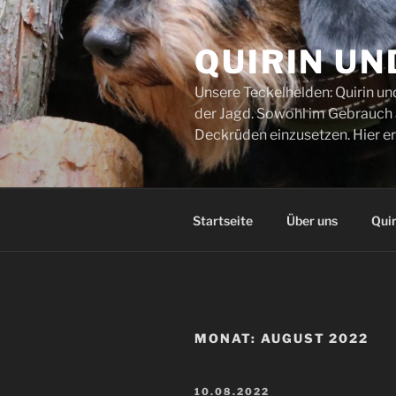
Zum
Inhalt
QUIRIN UN
springen
Unsere Teckelhelden: Quirin un
der Jagd. Sowohl im Gebrauch al
Deckrüden einzusetzen. Hier er
Startseite
Über uns
Quir
MONAT:
AUGUST 2022
VERÖFFENTLICHT
10.08.2022