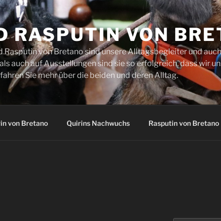
D RASPUTIN VON BR
d Rasputin von Bretano sind unsere Alltagsbegleiter und auch
s auch auf Ausstellungen sind sie so erfolgreich, dass wir un
fahren Sie mehr über die beiden und deren Alltag.
in von Bretano
Quirins Nachwuchs
Rasputin von Bretano