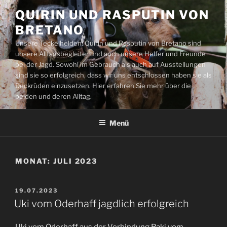
Zum
QUIRIN UND RASPUTIN VON
Inhalt
BRETANO
springen
Unsere Teckelhelden: Quirin und Rasputin von Bretano sind
unsere Alltagsbegleiter und auch unsere Helfer und Freunde
bei der Jagd. Sowohl im Gebrauch als auch auf Ausstellungen
sind sie so erfolgreich, dass wir uns entschlossen haben sie als
Deckrüden einzusetzen. Hier erfahren Sie mehr über die
beiden und deren Alltag.
Menü
MONAT:
JULI 2023
VERÖFFENTLICHT
19.07.2023
AM
Uki vom Oderhaff jagdlich erfolgreich
Uki vom Oderhaff aus der Verbindung Raki vom