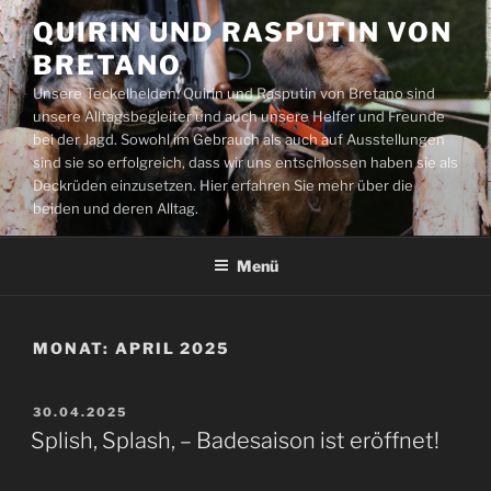
Zum
QUIRIN UND RASPUTIN VON
Inhalt
BRETANO
springen
Unsere Teckelhelden: Quirin und Rasputin von Bretano sind
unsere Alltagsbegleiter und auch unsere Helfer und Freunde
bei der Jagd. Sowohl im Gebrauch als auch auf Ausstellungen
sind sie so erfolgreich, dass wir uns entschlossen haben sie als
Deckrüden einzusetzen. Hier erfahren Sie mehr über die
beiden und deren Alltag.
Menü
MONAT:
APRIL 2025
VERÖFFENTLICHT
30.04.2025
AM
Splish, Splash, – Badesaison ist eröffnet!