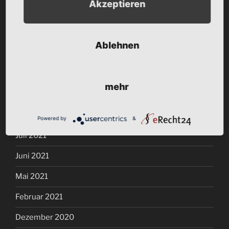
Akzeptieren
Januar 2022
Dezember 2021
Ablehnen
November 2021
Oktober 2021
mehr
September 2021
August 2021
Powered by
&
Juli 2021
Juni 2021
Mai 2021
Februar 2021
Dezember 2020