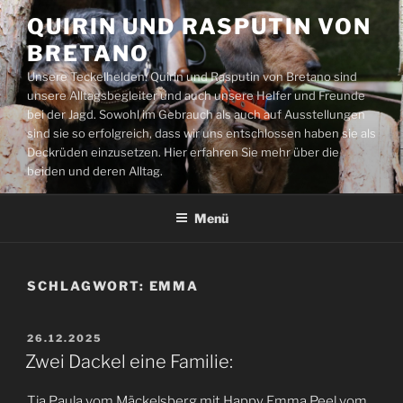
Zum
QUIRIN UND RASPUTIN VON
Inhalt
BRETANO
springen
Unsere Teckelhelden: Quirin und Rasputin von Bretano sind
unsere Alltagsbegleiter und auch unsere Helfer und Freunde
bei der Jagd. Sowohl im Gebrauch als auch auf Ausstellungen
sind sie so erfolgreich, dass wir uns entschlossen haben sie als
Deckrüden einzusetzen. Hier erfahren Sie mehr über die
beiden und deren Alltag.
Menü
SCHLAGWORT:
EMMA
VERÖFFENTLICHT
26.12.2025
AM
Zwei Dackel eine Familie:
Tia Paula vom Mäckelsberg mit Happy Emma Peel vom