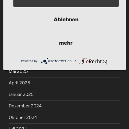
ARCHIV
Ablehnen
April 2026
Februar 2026
mehr
Dezember 2025
August 2025
Powered by
&
Mai 2025
April 2025
Januar 2025
Dezember 2024
Oktober 2024