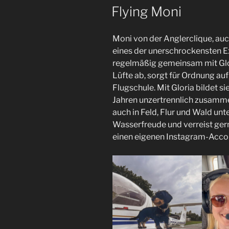
AM
Flying Moni
Moni von der Anglerclique, auch
eines der unerschrockensten Ex
regelmäßig gemeinsam mit Glor
Lüfte ab, sorgt für Ordnung au
Flugschule. Mit Gloria bildet si
Jahren unzertrennlich zusamme
auch in Feld, Flur und Wald un
Wasserfreude und verreist ge
einen eigenen Instagram-Accou