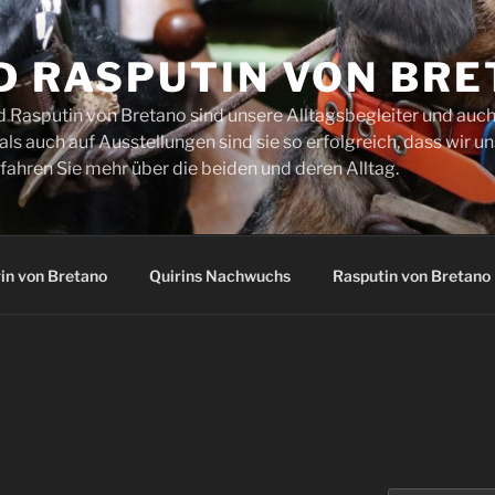
D RASPUTIN VON BR
d Rasputin von Bretano sind unsere Alltagsbegleiter und auch
s auch auf Ausstellungen sind sie so erfolgreich, dass wir un
fahren Sie mehr über die beiden und deren Alltag.
in von Bretano
Quirins Nachwuchs
Rasputin von Bretano