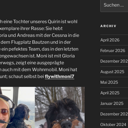
Suchen
nach:
 eine Tochter unseres Quirin ist wohl
ARCHIV
emplare ihrer Rasse: Sie hebt
ia und Andreas mit der Cessna in die
April 2026
f dem Flugplatz Bautzen und in der
e ein pefektes Team, das in den letzten
Februar 2026
ngewachsen ist. Moni ist mit Gloria
Dezember 202
terwegs, zeigt eine ausgeprägte
rn auch mit dem Wohnmobil. Moni hat
August 2025
nt; schaut selbst bei
flywithmoni7
Mai 2025
April 2025
Januar 2025
Dezember 202
Oktober 2024