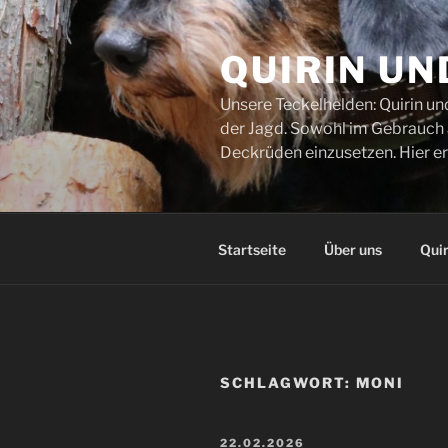
Zum
Inhalt
QUIRIN UN
springen
Unsere Teckelhelden: Quirin un
der Jagd. Sowohl im Gebrauch al
Deckrüden einzusetzen. Hier er
Startseite
Über uns
Quir
SCHLAGWORT:
MONI
VERÖFFENTLICHT
22.02.2026