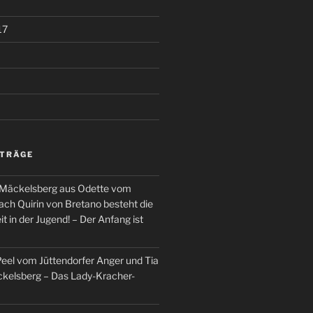
17
ITRÄGE
 Mäckelsberg aus Odette vom
ch Quirin von Bretano besteht die
t in der Jugend! – Der Anfang ist
el vom Jüttendorfer Anger und Tia
kelsberg – Das Lady-Kracher-