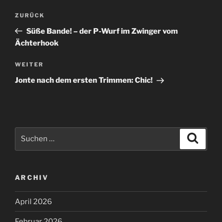
Beitragsnavigation
Vorheriger
ZURÜCK
Beitrag
Süße Bande! – der P-Wurf im Zwinger vom
Ächterhook
Nächster
WEITER
Beitrag
Jonte nach dem ersten Trimmen: Chic!
Suchen
Suche
nach:
ARCHIV
April 2026
Februar 2026