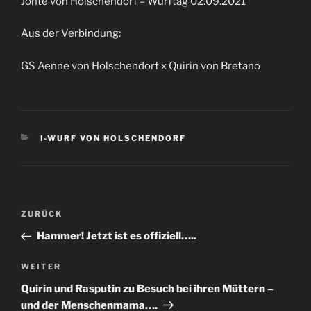
Jonte von Holschendorf – Wurftag 02.09.2021
Aus der Verbindung:
GS Aenne von Holschendorf x Quirin von Bretano
KATEGORIEN
I-WURF VON HOLSCHENDORF
Beitragsnavigation
Vorheriger
ZURÜCK
Beitrag
Hammer! Jetzt ist es offiziell…..
Nächster
WEITER
Beitrag
Quirin und Rasputin zu Besuch bei ihren Müttern –
und der Menschenmama….