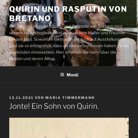
Zum
QUIRIN UND RASPUTIN VON
Inhalt
BRETANO
springen
Unsere Teckelhelden: Quirin und Rasputin von Bretano sind
unsere Alltagsbegleiter und auch unsere Helfer und Freunde
bei der Jagd. Sowohl im Gebrauch als auch auf Ausstellungen
sind sie so erfolgreich, dass wir uns entschlossen haben sie als
Deckrüden einzusetzen. Hier erfahren Sie mehr über die
beiden und deren Alltag.
Menü
VERÖFFENTLICHT
13.11.2021
VON
MARIA TIMMERMANN
AM
Jonte! Ein Sohn von Quirin.