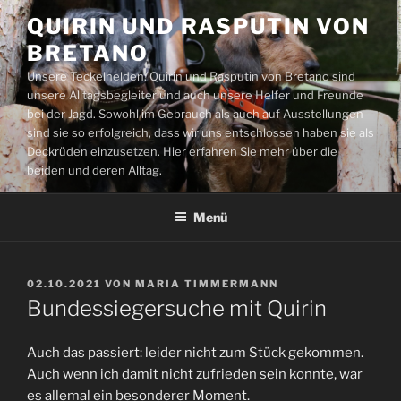
Zum
QUIRIN UND RASPUTIN VON
Inhalt
BRETANO
springen
Unsere Teckelhelden: Quirin und Rasputin von Bretano sind
unsere Alltagsbegleiter und auch unsere Helfer und Freunde
bei der Jagd. Sowohl im Gebrauch als auch auf Ausstellungen
sind sie so erfolgreich, dass wir uns entschlossen haben sie als
Deckrüden einzusetzen. Hier erfahren Sie mehr über die
beiden und deren Alltag.
Menü
VERÖFFENTLICHT
02.10.2021
VON
MARIA TIMMERMANN
AM
Bundessiegersuche mit Quirin
Auch das passiert: leider nicht zum Stück gekommen.
Auch wenn ich damit nicht zufrieden sein konnte, war
es allemal ein besonderer Moment.