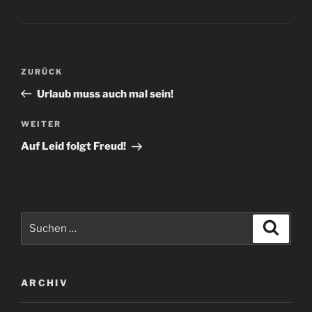
Beitragsnavigation
Vorheriger
ZURÜCK
Beitrag
Urlaub muss auch mal sein!
Nächster
WEITER
Beitrag
Auf Leid folgt Freud!
Suchen
Suche
nach:
ARCHIV