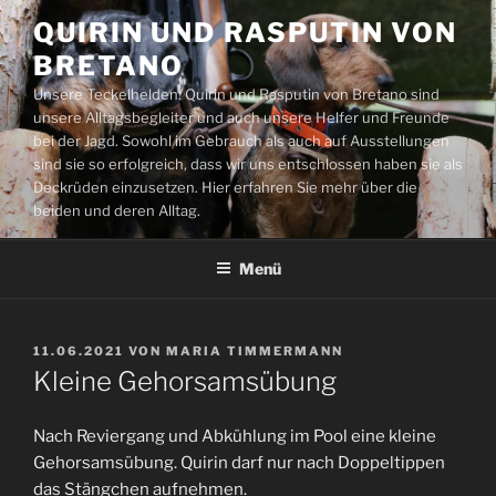
Zum
QUIRIN UND RASPUTIN VON
Inhalt
BRETANO
springen
Unsere Teckelhelden: Quirin und Rasputin von Bretano sind
unsere Alltagsbegleiter und auch unsere Helfer und Freunde
bei der Jagd. Sowohl im Gebrauch als auch auf Ausstellungen
sind sie so erfolgreich, dass wir uns entschlossen haben sie als
Deckrüden einzusetzen. Hier erfahren Sie mehr über die
beiden und deren Alltag.
Menü
VERÖFFENTLICHT
11.06.2021
VON
MARIA TIMMERMANN
AM
Kleine Gehorsamsübung
Nach Reviergang und Abkühlung im Pool eine kleine
Gehorsamsübung. Quirin darf nur nach Doppeltippen
das Stängchen aufnehmen.