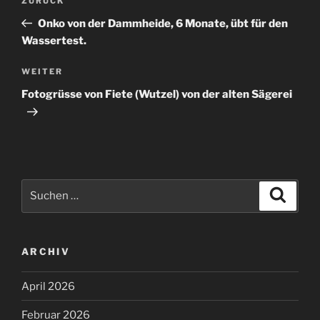
Vorheriger
ZURÜCK
Beitrag
Onko von der Dammheide, 6 Monate, übt für den
Wassertest.
Nächster
WEITER
Beitrag
Fotogrüsse von Fiete (Wutzel) von der alten Sägerei
Suchen
Suche
nach:
ARCHIV
April 2026
Februar 2026