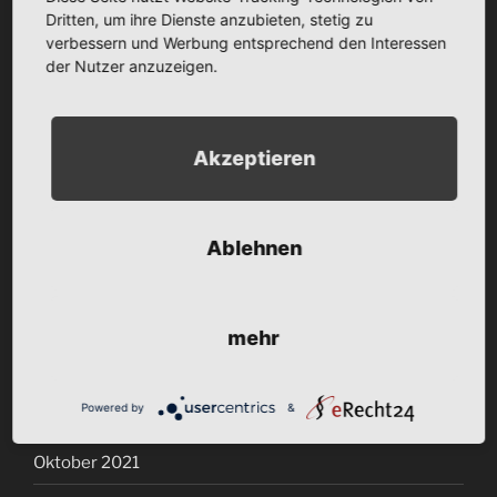
September 2022
Dritten, um ihre Dienste anzubieten, stetig zu
verbessern und Werbung entsprechend den Interessen
August 2022
der Nutzer anzuzeigen.
Juli 2022
Juni 2022
Akzeptieren
Mai 2022
April 2022
Ablehnen
März 2022
Januar 2022
mehr
Dezember 2021
Powered by
&
November 2021
Oktober 2021