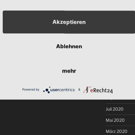
September 20
August 2021
Akzeptieren
Juli 2021
WEITER
Nächster
Beitrag
s
Quirin – Gebrauchssieger
Juni 2021
Ablehnen
Mai 2021
Februar 2021
mehr
Dezember 20
November 20
Powered by
&
September 20
Juli 2020
Mai 2020
März 2020