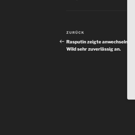
Beitragsnavigation
Vorheriger
ZURÜCK
Beitrag
Rasputin zeigte anwechselnde
Wild sehr zuverlässig an.