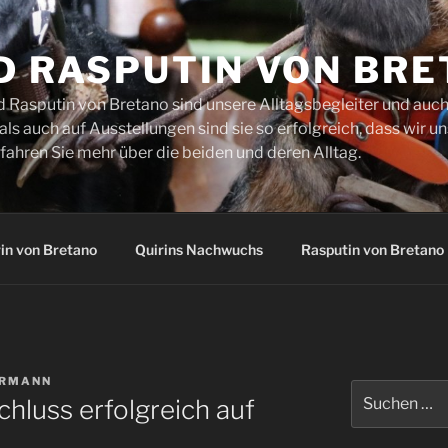
D RASPUTIN VON BR
d Rasputin von Bretano sind unsere Alltagsbegleiter und auch
s auch auf Ausstellungen sind sie so erfolgreich, dass wir un
fahren Sie mehr über die beiden und deren Alltag.
in von Bretano
Quirins Nachwuchs
Rasputin von Bretano
ERMANN
Suchen
chluss erfolgreich auf
nach: