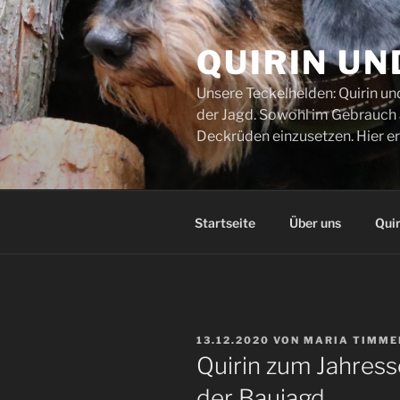
Zum
Inhalt
QUIRIN UN
springen
Unsere Teckelhelden: Quirin un
der Jagd. Sowohl im Gebrauch al
Deckrüden einzusetzen. Hier er
Startseite
Über uns
Quir
VERÖFFENTLICHT
13.12.2020
VON
MARIA TIMM
AM
Quirin zum Jahress
der Baujagd