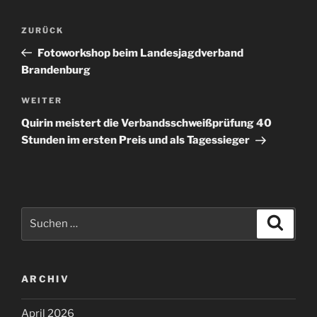
Beitragsnavigation
Vorheriger
ZURÜCK
Beitrag
Fotoworkshop beim Landesjagdverband
Brandenburg
Nächster
WEITER
Beitrag
Quirin meistert die Verbandsschweißprüfung 40
Stunden im ersten Preis und als Tagessieger
Suchen
Suche
nach:
ARCHIV
April 2026