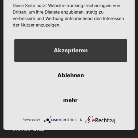
Diese Seite nutzt Website-Tracking-Technologien von
Oktober 2022
Dritten, um ihre Dienste anzubieten, stetig zu
September 2022
verbessern und Werbung entsprechend den Interessen
der Nutzer anzuzeigen.
August 2022
Juli 2022
Akzeptieren
Juni 2022
Mai 2022
Ablehnen
April 2022
März 2022
mehr
Januar 2022
Dezember 2021
Powered by
&
November 2021