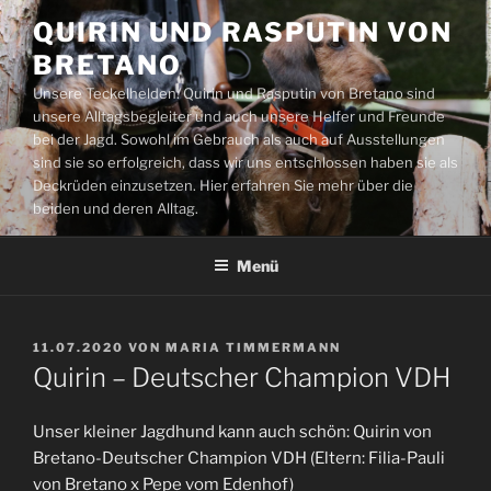
Zum
QUIRIN UND RASPUTIN VON
Inhalt
BRETANO
springen
Unsere Teckelhelden: Quirin und Rasputin von Bretano sind
unsere Alltagsbegleiter und auch unsere Helfer und Freunde
bei der Jagd. Sowohl im Gebrauch als auch auf Ausstellungen
sind sie so erfolgreich, dass wir uns entschlossen haben sie als
Deckrüden einzusetzen. Hier erfahren Sie mehr über die
beiden und deren Alltag.
Menü
VERÖFFENTLICHT
11.07.2020
VON
MARIA TIMMERMANN
AM
Quirin – Deutscher Champion VDH
Unser kleiner Jagdhund kann auch schön: Quirin von
Bretano-Deutscher Champion VDH (Eltern: Filia-Pauli
von Bretano x Pepe vom Edenhof)