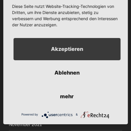
Diese Seite nutzt Website-Tracking-Technologien von
Oktober 2022
Dritten, um ihre Dienste anzubieten, stetig zu
verbessern und Werbung entsprechend den Interessen
September 2022
der Nutzer anzuzeigen.
August 2022
Juli 2022
Akzeptieren
Juni 2022
Mai 2022
Ablehnen
April 2022
März 2022
mehr
Januar 2022
Dezember 2021
Powered by
&
November 2021