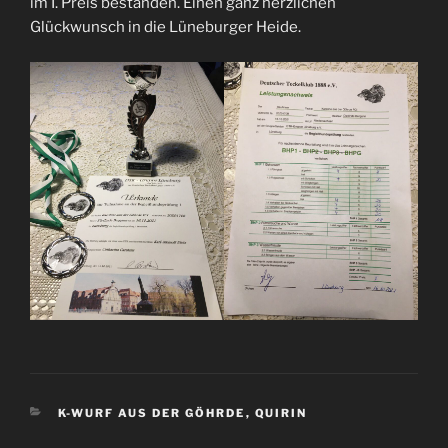
im I. Preis bestanden. Einen ganz herzlichen
Glückwunsch in die Lüneburger Heide.
KATEGORIEN
K-WURF AUS DER GÖHRDE
,
QUIRIN