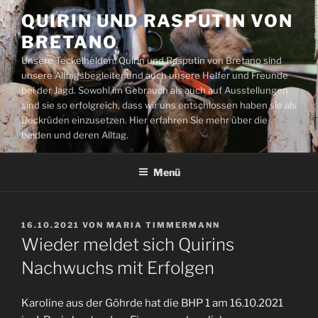
Zum
QUIRIN UND RASPUTIN VON
Inhalt
BRETANO
springen
Unsere Teckelhelden: Quirin und Rasputin von Bretano sind
unsere Alltagsbegleiter und auch unsere Helfer und Freunde
bei der Jagd. Sowohl im Gebrauch als auch auf Ausstellungen
sind sie so erfolgreich, dass wir uns entschlossen haben sie als
Deckrüden einzusetzen. Hier erfahren Sie mehr über die
beiden und deren Alltag.
Menü
VERÖFFENTLICHT
16.10.2021
VON
MARIA TIMMERMANN
AM
Wieder meldet sich Quirins
Nachwuchs mit Erfolgen
Karoline aus der Göhrde hat die BHP 1 am 16.10.2021