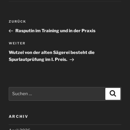
Beitragsnavigation
Vorheriger
ZURÜCK
Beitrag
Rasputin im Training und in der Praxis
Nächster
WEITER
Beitrag
Wutzel von der alten Sägerei besteht die
Spurlautprüfung im I. Preis.
Suchen
Suche
nach:
ARCHIV